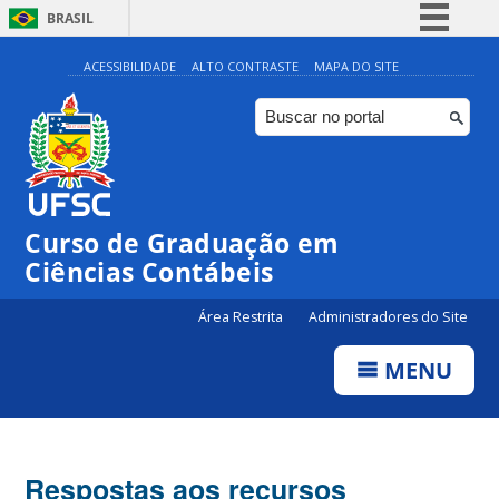
BRASIL
Simplifique!
ACESSIBILIDADE
ALTO CONTRASTE
MAPA DO SITE
Comunica BR
Participe
Acesso à informação
Legislação
Curso de Graduação em
Canais
Ciências Contábeis
Área Restrita
Administradores do Site
MENU
Respostas aos recursos