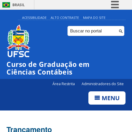
BRASIL
Simplifique!
ACESSIBILIDADE
ALTO CONTRASTE
MAPA DO SITE
Comunica BR
Participe
Acesso à informação
Legislação
Curso de Graduação em
Canais
Ciências Contábeis
Área Restrita
Administradores do Site
MENU
Trancamento