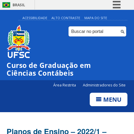
BRASIL
Simplifique!
ACESSIBILIDADE
ALTO CONTRASTE
MAPA DO SITE
Comunica BR
Participe
Acesso à informação
Legislação
Curso de Graduação em
Canais
Ciências Contábeis
Área Restrita
Administradores do Site
MENU
Planos de Ensino – 2022/1 –