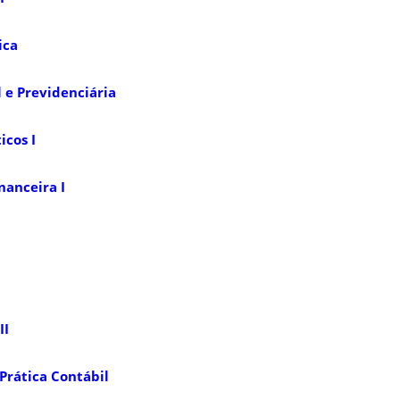
ica
l e Previdenciária
icos I
anceira I
II
Prática Contábil