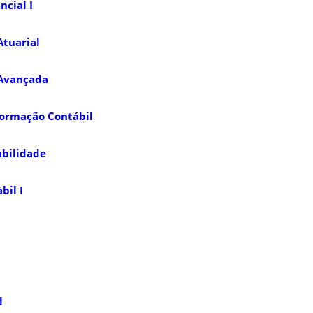
cial I
Atuarial
 Avançada
formação Contábil
abilidade
bil I
l