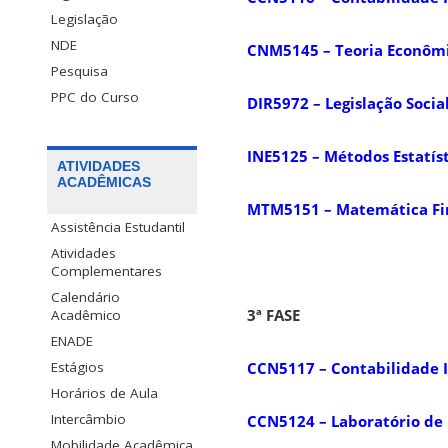
Legislação
NDE
CNM5145 – Teoria Econôm
Pesquisa
PPC do Curso
DIR5972 – Legislação Socia
INE5125 – Métodos Estatíst
ATIVIDADES
ACADÊMICAS
MTM5151 – Matemática Fin
Assistência Estudantil
Atividades
Complementares
Calendário
3ª FASE
Acadêmico
ENADE
Estágios
CCN5117 – Contabilidade I
Horários de Aula
Intercâmbio
CCN5124 – Laboratório de 
Mobilidade Acadêmica