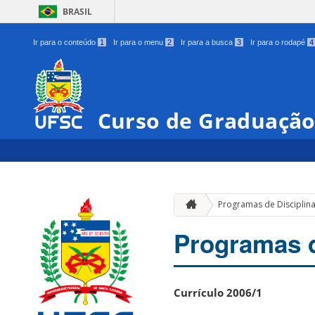
BRASIL
Ir para o conteúdo
1
Ir para o menu
2
Ir para a busca
3
Ir para o rodapé
4
Curso de Graduação
Programas de Disciplina
Programas d
Currículo 2006/1