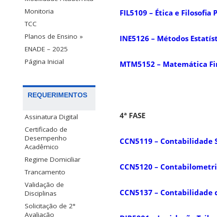
Monitoria
FIL5109 – Ética e Filosofia 
TCC
Planos de Ensino »
INE5126 – Métodos Estatíst
ENADE – 2025
Página Inicial
MTM5152 – Matemática Fin
REQUERIMENTOS
4ª FASE
Assinatura Digital
Certificado de
Desempenho
CCN5119 – Contabilidade 
Acadêmico
Regime Domiciliar
CCN5120 – Contabilometr
Trancamento
Validação de
CCN5137 – Contabilidade 
Disciplinas
Solicitação de 2°
Avaliação