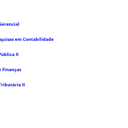
Gerencial
squisas em Contabilidade
ública II
e Finanças
ributária II