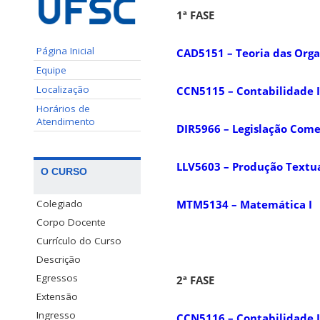
1ª FASE
Página Inicial
CAD5151 – Teoria das Orga
Equipe
Localização
CCN5115 – Contabilidade I
Horários de
Atendimento
DIR5966 – Legislação Comer
LLV5603 – Produção Textu
O CURSO
Colegiado
MTM5134 – Matemática I
Corpo Docente
Currículo do Curso
Descrição
Egressos
2ª FASE
Extensão
Ingresso
CCN5116 – Contabilidade I