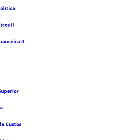
Política
icos II
anceira II
Superior
ia
de Custos