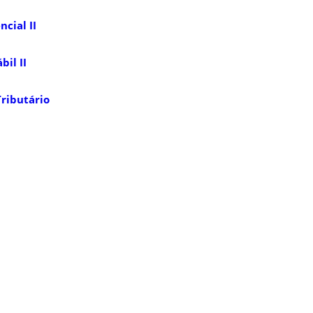
cial II
il II
ributário