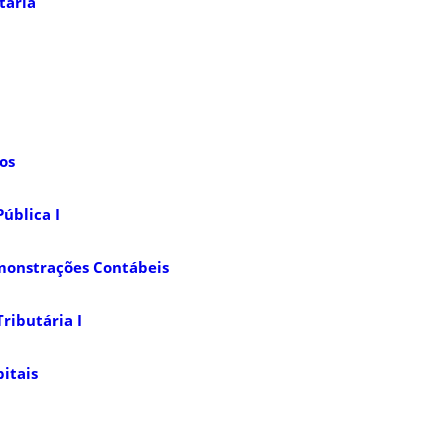
tária
os
ública I
monstrações Contábeis
ributária I
itais