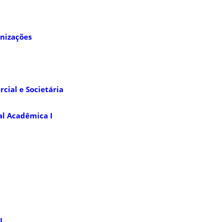
nizações
cial e Societária
al Acadêmica I
I