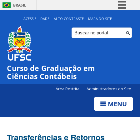
BRASIL
Simplifique!
ACESSIBILIDADE
ALTO CONTRASTE
MAPA DO SITE
Comunica BR
Participe
Acesso à informação
Legislação
Curso de Graduação em
Canais
Ciências Contábeis
Área Restrita
Administradores do Site
MENU
Transferências e Retornos