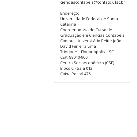
cienciascontabeis@contato.ufsc.br
Endereço:
Universidade Federal de Santa
Catarina
Coordenadoria do Curso de
Graduação em Ciências Contábeis
Campus Universitário Reitor João
David Ferreira Lima
Trindade – Florianópolis – SC
CEP: 88040-900
Centro Socioeconômico (CSE) –
Bloco C - Sala 013
Caixa Postal 476