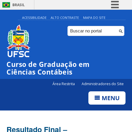
BRASIL
Simplifique!
ACESSIBILIDADE
ALTO CONTRASTE
MAPA DO SITE
Comunica BR
Participe
Acesso à informação
Legislação
Curso de Graduação em
Canais
Ciências Contábeis
Área Restrita
Administradores do Site
MENU
Resultado Final –