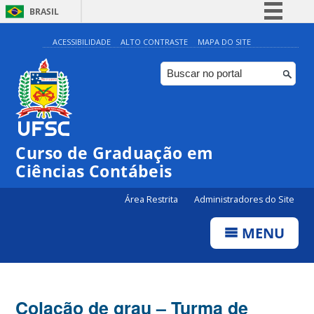
BRASIL
Simplifique!
ACESSIBILIDADE
ALTO CONTRASTE
MAPA DO SITE
Comunica BR
Participe
Acesso à informação
Legislação
Curso de Graduação em
Canais
Ciências Contábeis
Área Restrita
Administradores do Site
MENU
Colação de grau – Turma de