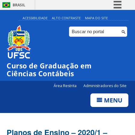
BRASIL
Simplifique!
ACESSIBILIDADE
ALTO CONTRASTE
MAPA DO SITE
Comunica BR
Participe
Acesso à informação
Legislação
Curso de Graduação em
Canais
Ciências Contábeis
Área Restrita
Administradores do Site
MENU
Planos de Ensino – 2020/1 –