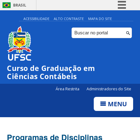
BRASIL
Simplifique!
ACESSIBILIDADE
ALTO CONTRASTE
MAPA DO SITE
Comunica BR
Participe
Acesso à informação
Legislação
Curso de Graduação em
Canais
Ciências Contábeis
Área Restrita
Administradores do Site
MENU
Programas de Disciplinas